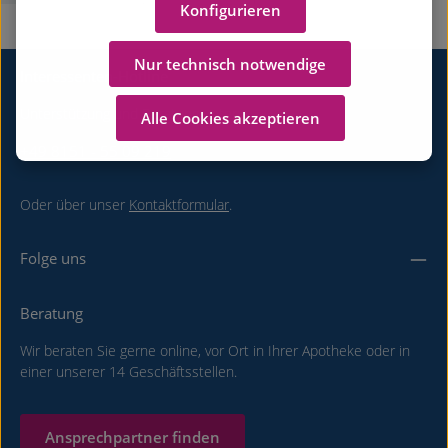
Konfigurieren
Nur technisch notwendige
Interessenten-Hotline
Unterstützung und Beratung unter:
Alle Cookies akzeptieren
+49 8151 - 55 09 219
Oder über unser
Kontaktformular
.
Folge uns
Beratung
Wir beraten Sie gerne online, vor Ort in Ihrer Apotheke oder in
einer unserer 14 Geschäftsstellen.
Ansprechpartner finden