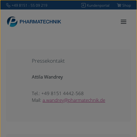
+49 8151 - 55 09 219
Kundenportal
Shop
Zum Hauptinhalt springen
Pressekontakt
Attila Wandrey
Tel.: +49 8151 4442-568
Mail:
a.wandrey@pharmatechnik.de