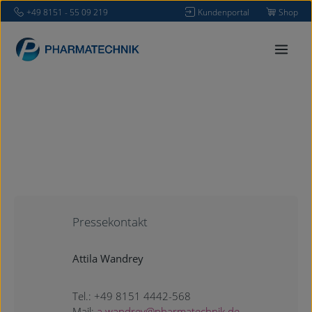
+49 8151 - 55 09 219
Kundenportal
Shop
Zum Hauptinhalt springen
Pressekontakt
Attila Wandrey
Tel.: +49 8151 4442-568
Mail:
a.wandrey@pharmatechnik.de