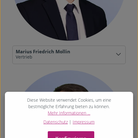
Marius Friedrich Mollin
Vertrieb
Diese Website verwendet Cookies, um eine
bestmögliche Erfahrung bieten zu können.
Mehr Informationen ...
Datenschutz
|
Impressum